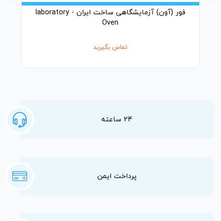
فور (آون) آزمایشگاهی ساخت ایران - laboratory
Oven
تماس بگیرید
24 ساعته
پرداخت ایمن