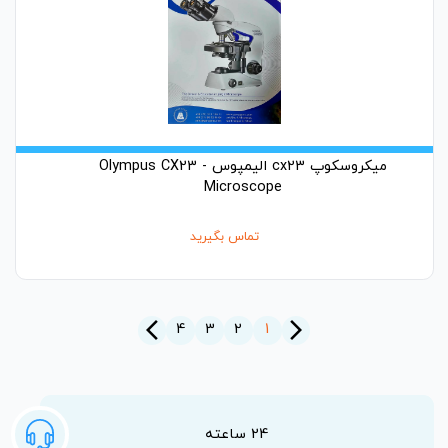
میکروسکوپ cx23 الیمپوس - Olympus CX23
Microscope
تماس بگیرید
arrow_back_ios_new
arrow_forward_ios
4
3
2
1
24 ساعته