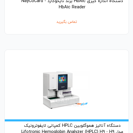
دستگاه اندازه گیری HbA1c برند نایکوکارد - NayCoCard
HbA1c Reader
تماس بگیرید
دستگاه آنالیز هموگلوبین HPLC کمپانی لایفوترونیک
مدل Lifotronic Hemoglobin Analyzer (HPLC) H9 - H9