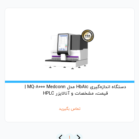
دستگاه اندازه‌گیری HbA1c مدل MQ-8000 Medconn |
قیمت، مشخصات و آنالایزر HPLC
تماس بگیرید
arrow_back_ios_new
arrow_forward_ios
1