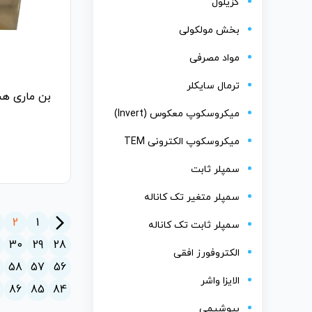
گزیلول
بخش مولکولی
مواد مصرفی
ترمال سایکلر
بن ماری هش
میکروسکوپ معکوس (Invert)
میکروسکوپ الکترونی TEM
سمپلر ثابت
سمپلر متغیر تک کاناله
arrow_forward_ios
2
1
سمپلر ثابت تک کاناله
30
29
28
الکتروفورز افقی
58
57
56
الایزا واشر
7
86
85
84
بیوشیمی