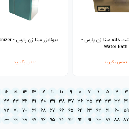
ت خانه مبنا ژن پارس -
دیونایزر مبنا ژن پارس - Deionizer
Water Bath
تماس بگیرید
تماس بگیرید
16
15
14
13
12
11
10
9
8
7
6
5
4
3
5
44
43
42
41
40
39
38
37
36
35
34
33
32
31
3
72
71
70
69
68
67
66
65
64
63
62
61
60
59
100
99
98
97
96
95
94
93
92
91
90
89
88
8