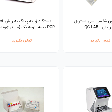
لوله فالکون 15 سی سی استریل
دستگاه ژنو
طی - QC LAB
PCR نیمه اتوماتیک (مستر ژنوتایپینگ)
تماس بگیرید
تماس بگیرید