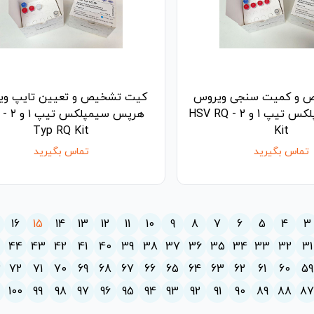
 و کمیت سنجی ویروس
کیت تشخیص و تعیین تایپ و
هرپس سیمپلکس تیپ 1 و 2 - HSV RQ
Typ RQ Kit
Kit
تماس بگیرید
تماس بگیرید
16
15
14
13
12
11
10
9
8
7
6
5
4
3
5
44
43
42
41
40
39
38
37
36
35
34
33
32
31
3
72
71
70
69
68
67
66
65
64
63
62
61
60
59
100
99
98
97
96
95
94
93
92
91
90
89
88
8