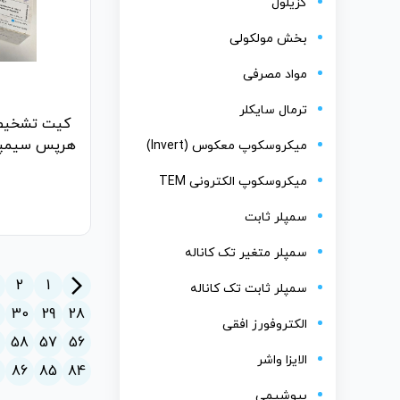
گزیلول
بخش مولکولی
مواد مصرفی
ترمال سایکلر
کیت تشخیص
میکروسکوپ معکوس (Invert)
میکروسکوپ الکترونی TEM
سمپلر ثابت
سمپلر متغیر تک کاناله
arrow_forward_ios
2
1
سمپلر ثابت تک کاناله
30
29
28
الکتروفورز افقی
58
57
56
الایزا واشر
7
86
85
84
بیوشیمی