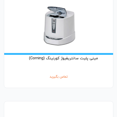
مینی پلیت سانتریفیوژ کورنینگ (Corning)
تماس بگیرید