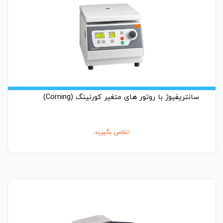
سانتریفیوژ با روتور های متغیر کورنینگ (Corning)
تماس بگیرید