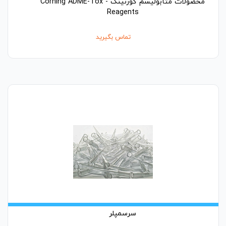
محصولات متابولیسم کورنینگ - Corning ADME-Tox
Reagents
تماس بگیرید
سرسمپلر